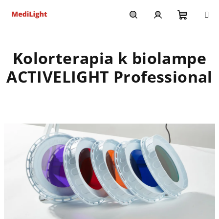
Prejsť
na
obsah
Nákupn
Hľadať
Prihlásenie
Kolorterapia k biolampe
košík
ACTIVELIGHT Professional