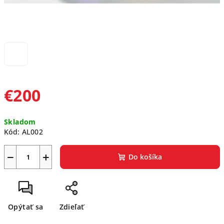
€200
Jednotková
Skladom
cena:
Kód:
AL002
−
+
Do košíka
Opýtať sa
Zdieľať