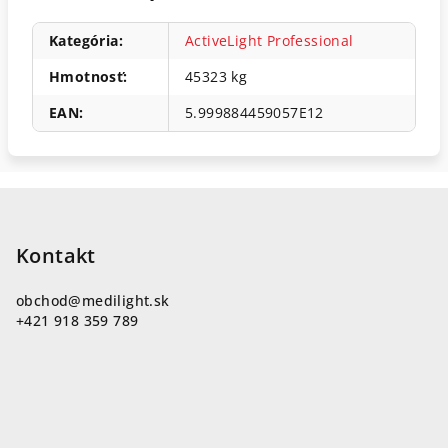
Kategória
:
ActiveLight Professional
Hmotnosť
:
45323 kg
EAN
:
5.999884459057E12
Z
á
p
Kontakt
ä
obchod
@
medilight.sk
t
+421 918 359 789
i
e