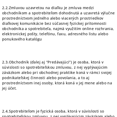
2.2.Zmluvou uzavretou na diaľku je zmluva medzi
obchodníkom a spotrebiteľom dohodnutá a uzavretá výlučne
prostredníctvom jedného alebo viacerých prostriedkov
diaľkovej komunikácie bez súčasnej fyzickej prítomnosti
obchodníka a spotrebiteľa, najmä využitím online rozhrania,
elektronickej pošty, telefónu, faxu, adresného listu alebo
ponukového katalógu
2.3.Obchodník (ďalej aj “Predávajúci”) je osoba, ktorá v
súvislosti so spotrebiteľskou zmluvou, z nej vyplývajúcim
záväzkom alebo pri obchodnej praktike koná v rámci svojej
podnikateľskej činnosti alebo povolania, a to aj
prostredníctvom inej osoby, ktorá koná v jej mene alebo na
jej účet.
2.4.Spotrebiteľom je fyzická osoba, ktorá v súvislosti so
spotrebiteľskou zmluvou, z nej vyplývajúcim záväzkom alebo