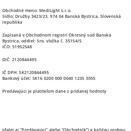
Obchodné meno: MediLight s.r.o.
Sídlo: Družby 3423/23, 974 04 Banská Bystrica, Slovenská
republika
Zapísaná v Obchodnom registri Okresný súd Banská
Bystrica, oddiel: Sro, vložka č. 35154/S
IČO: 51952548
DIČ: 2120844495
IČ DPH: SK2120844495
Bankový účet: SK16 0200 000 0040 1235 3055
Predávajúci je platiteľom dane z pridanej hodnoty
(ďalej aj “Predávajúci” alebo “Obchodník”) a každou osobou,