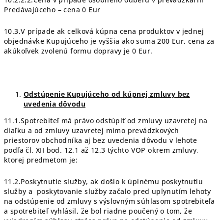
Predávajúceho – cena 0 Eur
10.3.V prípade ak celková kúpna cena produktov v jednej
objednávke Kupujúceho je vyššia ako suma 200 Eur, cena za
akúkoľvek zvolenú formu dopravy je 0 Eur.
Odstúpenie Kupujúceho od kúpnej zmluvy bez
uvedenia dôvodu
11.1.Spotrebiteľ má právo odstúpiť od zmluvy uzavretej na
diaľku a od zmluvy uzavretej mimo prevádzkových
priestorov obchodníka aj bez uvedenia dôvodu v lehote
podľa čl. XII bod. 12.1 až 12.3 týchto VOP okrem zmluvy,
ktorej predmetom je:
11.2.Poskytnutie služby, ak došlo k úplnému poskytnutiu
služby a poskytovanie služby začalo pred uplynutím lehoty
na odstúpenie od zmluvy s výslovným súhlasom spotrebiteľa
a spotrebiteľ vyhlásil, že bol riadne poučený o tom, že