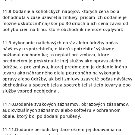
11.8.Dodanie alkoholických nápojov, ktorých cena bola
dohodnutá v čase uzavretia zmluvy, pričom ich dodanie je
možné uskutočniť najskôr po 30 dňoch a ich cena závisí od
pohybu cien na trhu, ktoré obchodník nemôže ovplyvniť,
11.9.Vykonanie naliehavých opráv alebo údržby počas
návštevy u spotrebiteľa, o ktorú spotrebiteľ výslovne
požiadal obchodníka; to neplatí pre zmluvu, ktorej
predmetom je poskytnutie inej služby ako oprava alebo
údržba, a pre zmluvu, ktorej predmetom je dodanie iného
tovaru ako náhradného dielu potrebného na vykonanie
opravy alebo údržby, ak boli zmluvy uzavreté počas návštevy
obchodníka u spotrebiteľa a spotrebiteľ si tieto tovary alebo
služby vopred neobjednal,
11.10.Dodanie zvukových záznamov, obrazových záznamov,
audiovizuálnych záznamov alebo softvéru v ochrannom
obale, ktorý bol po dodaní porušený,
11.11.Dodanie periodickej tlače okrem jej dodávania na