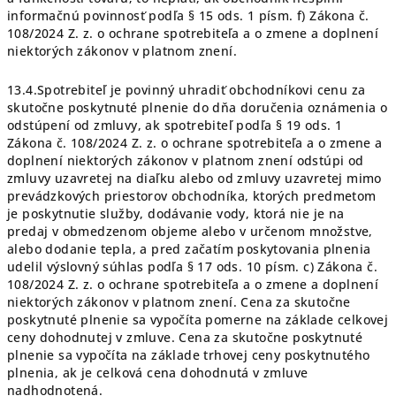
informačnú povinnosť podľa § 15 ods. 1 písm. f) Zákona č.
108/2024 Z. z. o ochrane spotrebiteľa a o zmene a doplnení
niektorých zákonov v platnom znení.
13.4.Spotrebiteľ je povinný uhradiť obchodníkovi cenu za
skutočne poskytnuté plnenie do dňa doručenia oznámenia o
odstúpení od zmluvy, ak spotrebiteľ podľa § 19 ods. 1
Zákona č. 108/2024 Z. z. o ochrane spotrebiteľa a o zmene a
doplnení niektorých zákonov v platnom znení odstúpi od
zmluvy uzavretej na diaľku alebo od zmluvy uzavretej mimo
prevádzkových priestorov obchodníka, ktorých predmetom
je poskytnutie služby, dodávanie vody, ktorá nie je na
predaj v obmedzenom objeme alebo v určenom množstve,
alebo dodanie tepla, a pred začatím poskytovania plnenia
udelil výslovný súhlas podľa § 17 ods. 10 písm. c) Zákona č.
108/2024 Z. z. o ochrane spotrebiteľa a o zmene a doplnení
niektorých zákonov v platnom znení. Cena za skutočne
poskytnuté plnenie sa vypočíta pomerne na základe celkovej
ceny dohodnutej v zmluve. Cena za skutočne poskytnuté
plnenie sa vypočíta na základe trhovej ceny poskytnutého
plnenia, ak je celková cena dohodnutá v zmluve
nadhodnotená.