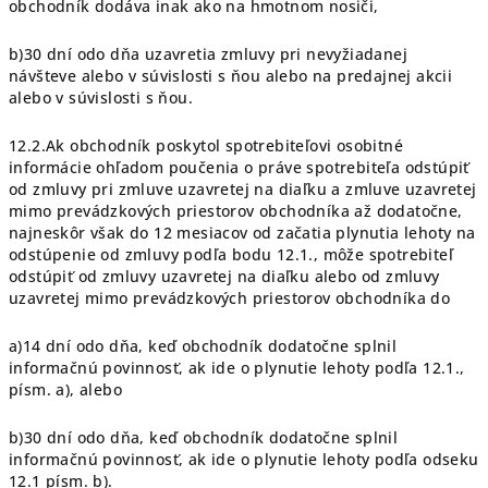
obchodník dodáva inak ako na hmotnom nosiči,
b)30 dní odo dňa uzavretia zmluvy pri nevyžiadanej
návšteve alebo v súvislosti s ňou alebo na predajnej akcii
alebo v súvislosti s ňou.
12.2.Ak obchodník poskytol spotrebiteľovi osobitné
informácie ohľadom poučenia o práve spotrebiteľa odstúpiť
od zmluvy pri zmluve uzavretej na diaľku a zmluve uzavretej
mimo prevádzkových priestorov obchodníka až dodatočne,
najneskôr však do 12 mesiacov od začatia plynutia lehoty na
odstúpenie od zmluvy podľa bodu 12.1., môže spotrebiteľ
odstúpiť od zmluvy uzavretej na diaľku alebo od zmluvy
uzavretej mimo prevádzkových priestorov obchodníka do
a)14 dní odo dňa, keď obchodník dodatočne splnil
informačnú povinnosť, ak ide o plynutie lehoty podľa 12.1.,
písm. a), alebo
b)30 dní odo dňa, keď obchodník dodatočne splnil
informačnú povinnosť, ak ide o plynutie lehoty podľa odseku
12.1 písm. b).