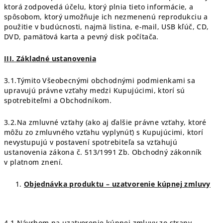
ktorá zodpovedá účelu, ktorý plnia tieto informácie, a
spôsobom, ktorý umožňuje ich nezmenenú reprodukciu a
použitie v budúcnosti, najmä listina, e-mail, USB kľúč, CD,
DVD, pamäťová karta a pevný disk počítača.
III. Základné ustanovenia
3.1.Týmito Všeobecnými obchodnými podmienkami sa
upravujú právne vzťahy medzi Kupujúcimi, ktorí sú
spotrebiteľmi a Obchodníkom.
3.2.Na zmluvné vzťahy (ako aj ďalšie právne vzťahy, ktoré
môžu zo zmluvného vzťahu vyplynúť) s Kupujúcimi, ktorí
nevystupujú v postavení spotrebiteľa sa vzťahujú
ustanovenia zákona č. 513/1991 Zb. Obchodný zákonník
v platnom znení.
Objednávka produktu – uzatvorenie kúpnej zmluvy
4.1.Návrhom na uzatvorenie kúpnej zmluvy zo strany