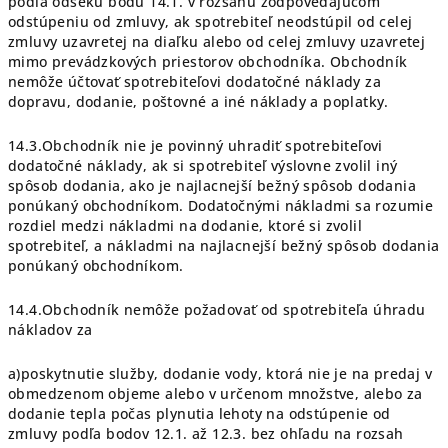
podľa odseku bodu 14.1. v rozsahu zodpovedajúcom
odstúpeniu od zmluvy, ak spotrebiteľ neodstúpil od celej
zmluvy uzavretej na diaľku alebo od celej zmluvy uzavretej
mimo prevádzkových priestorov obchodníka. Obchodník
nemôže účtovať spotrebiteľovi dodatočné náklady za
dopravu, dodanie, poštovné a iné náklady a poplatky.
14.3.Obchodník nie je povinný uhradiť spotrebiteľovi
dodatočné náklady, ak si spotrebiteľ výslovne zvolil iný
spôsob dodania, ako je najlacnejší bežný spôsob dodania
ponúkaný obchodníkom. Dodatočnými nákladmi sa rozumie
rozdiel medzi nákladmi na dodanie, ktoré si zvolil
spotrebiteľ, a nákladmi na najlacnejší bežný spôsob dodania
ponúkaný obchodníkom.
14.4.Obchodník nemôže požadovať od spotrebiteľa úhradu
nákladov za
a)poskytnutie služby, dodanie vody, ktorá nie je na predaj v
obmedzenom objeme alebo v určenom množstve, alebo za
dodanie tepla počas plynutia lehoty na odstúpenie od
zmluvy podľa bodov 12.1. až 12.3. bez ohľadu na rozsah