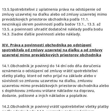
13.5.Spotrebiteľovi z uplatnenia práva na odstúpenie od
zmluvy uzavretej na diaľku alebo od zmluvy uzavretej mimo
prevádzkových priestorov obchodníka podľa 11.1.
nevznikajú okrem povinností podľa bodov 13.1., 13.3. až
13.5. a povinnosti uhradiť dodatočné náklady podľa bodu
14.3. žiadne ďalšie povinnosti alebo náklady.
XIV. Práva a povinnosti obchodníka po odstúpení
spotrebiteľa od zmluvy uzavretej na diaľku a od zmluvy
uzavretej mimo prevádzkových priestorov obchodníka
14.1.Obchodník je povinný do 14 dní odo dňa doručenia
oznámenia o odstúpení od zmluvy vrátiť spotrebiteľovi
všetky platby, ktoré od neho prijal na základe alebo v
súvislosti so zmluvou uzavretou na diaľku, zmluvou
uzavretou mimo prevádzkových priestorov obchodníka alebo
s doplnkovou zmluvou vrátane nákladov na dopravu,
dodanie, poštovné a iných nákladov a poplatkov.
14.2.Obchodník je povinný vrátiť spotrebiteľovi všetky platby