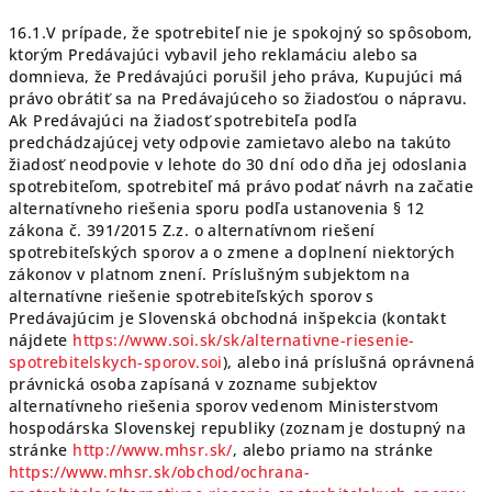
16.1.V prípade, že spotrebiteľ nie je spokojný so spôsobom,
ktorým Predávajúci vybavil jeho reklamáciu alebo sa
domnieva, že Predávajúci porušil jeho práva, Kupujúci má
právo obrátiť sa na Predávajúceho so žiadosťou o nápravu.
Ak Predávajúci na žiadosť spotrebiteľa podľa
predchádzajúcej vety odpovie zamietavo alebo na takúto
žiadosť neodpovie v lehote do 30 dní odo dňa jej odoslania
spotrebiteľom, spotrebiteľ má právo podať návrh na začatie
alternatívneho riešenia sporu podľa ustanovenia § 12
zákona č. 391/2015 Z.z. o alternatívnom riešení
spotrebiteľských sporov a o zmene a doplnení niektorých
zákonov v platnom znení. Príslušným subjektom na
alternatívne riešenie spotrebiteľských sporov s
Predávajúcim je Slovenská obchodná inšpekcia (kontakt
nájdete
https://www.soi.sk/sk/alternativne-riesenie-
spotrebitelskych-sporov.soi
), alebo iná príslušná oprávnená
právnická osoba zapísaná v zozname subjektov
alternatívneho riešenia sporov vedenom Ministerstvom
hospodárska Slovenskej republiky (zoznam je dostupný na
stránke
http://www.mhsr.sk/
, alebo priamo na stránke
https://www.mhsr.sk/obchod/ochrana-