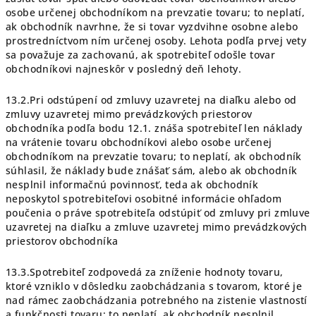
osobe určenej obchodníkom na prevzatie tovaru; to neplatí,
ak obchodník navrhne, že si tovar vyzdvihne osobne alebo
prostredníctvom ním určenej osoby. Lehota podľa prvej vety
sa považuje za zachovanú, ak spotrebiteľ odošle tovar
obchodníkovi najneskôr v posledný deň lehoty.
13.2.Pri odstúpení od zmluvy uzavretej na diaľku alebo od
zmluvy uzavretej mimo prevádzkových priestorov
obchodníka podľa bodu 12.1. znáša spotrebiteľ len náklady
na vrátenie tovaru obchodníkovi alebo osobe určenej
obchodníkom na prevzatie tovaru; to neplatí, ak obchodník
súhlasil, že náklady bude znášať sám, alebo ak obchodník
nesplnil informačnú povinnosť, teda ak obchodník
neposkytol spotrebiteľovi osobitné informácie ohľadom
poučenia o práve spotrebiteľa odstúpiť od zmluvy pri zmluve
uzavretej na diaľku a zmluve uzavretej mimo prevádzkových
priestorov obchodníka
13.3.Spotrebiteľ zodpovedá za zníženie hodnoty tovaru,
ktoré vzniklo v dôsledku zaobchádzania s tovarom, ktoré je
nad rámec zaobchádzania potrebného na zistenie vlastností
a funkčnosti tovaru; to neplatí, ak obchodník nesplnil