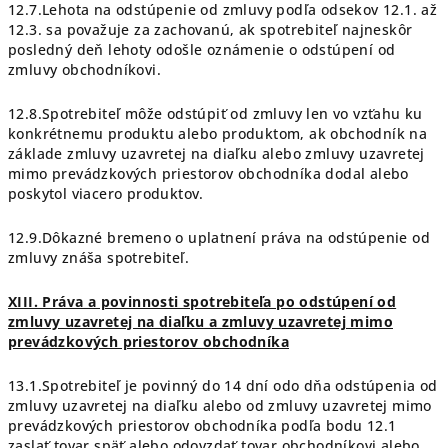
12.7.Lehota na odstúpenie od zmluvy podľa odsekov 12.1. až
12.3. sa považuje za zachovanú, ak spotrebiteľ najneskôr
posledný deň lehoty odošle oznámenie o odstúpení od
zmluvy obchodníkovi.
12.8.Spotrebiteľ môže odstúpiť od zmluvy len vo vzťahu ku
konkrétnemu produktu alebo produktom, ak obchodník na
základe zmluvy uzavretej na diaľku alebo zmluvy uzavretej
mimo prevádzkových priestorov obchodníka dodal alebo
poskytol viacero produktov.
12.9.Dôkazné bremeno o uplatnení práva na odstúpenie od
zmluvy znáša spotrebiteľ.
XIII. Práva a povinnosti spotrebiteľa po odstúpení od
zmluvy uzavretej na diaľku a zmluvy uzavretej mimo
prevádzkových priestorov obchodníka
13.1.Spotrebiteľ je povinný do 14 dní odo dňa odstúpenia od
zmluvy uzavretej na diaľku alebo od zmluvy uzavretej mimo
prevádzkových priestorov obchodníka podľa bodu 12.1
zaslať tovar späť alebo odovzdať tovar obchodníkovi alebo