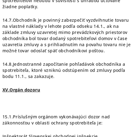
spotrebiteľovi nebudú v súvislosti s úhradou účtované
žiadne poplatky.
14.7.Obchodník je povinný zabezpečiť vyzdvihnutie tovaru
na vlastné náklady v lehote podľa odseku 14.1., ak na
základe zmluvy uzavretej mimo prevádzkových priestorov
obchodníka bol tovar dodaný spotrebiteľovi domov v čase
uzavretia zmluvy a s prihliadnutím na povahu tovaru nie je
možné tovar odoslať späť obchodníkovi poštou.
14.8.Jednostranné započítanie pohľadávok obchodníka a
spotrebiteľa, ktoré vzniknú odstúpením od zmluvy podľa
bodu 11.1., sa zakazuje.
XV.Orgán dozoru
15.1.Príslušným orgánom vykonávajúci dozor nad
zákonnosťou v oblasti ochrany spotrebiteľa je:
Inšpektorát Slovenskej obchodnej inšpekcie