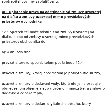
spotrebiteľ povinný zaplatiť cenu.
XII.
Uplatnenie práva na odstúpenie od zmluvy uzavretej
na diaľku a zmluvy uzavretej mimo prevádzkových
priestorov obchodníka
12.1.Spotrebiteľ môže odstúpiť od zmluvy uzavretej na
diaľku alebo od zmluvy uzavretej mimo prevádzkových
priestorov obchodníka do
a)14 dní odo dňa
prevzatia tovaru spotrebiteľom podľa bodu 12.4.
uzavretia zmluvy, ktorej predmetom je poskytnutie služby,
uzavretia zmluvy o dodávaní vody, ktorá nie je na predaj v
obmedzenom objeme alebo v určenom množstve, a zmluvy o
dodávke a odbere tepla,
uzavretia zmluvy o dodaní digitálneho obsahu, ktorý