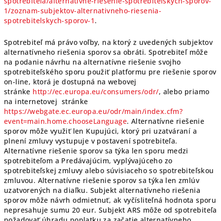
spotrebitela/alternativne-riesenie-spotrebitelskych-sporov-
1/zoznam-subjektov-alternativneho-riesenia-
spotrebitelskych-sporov-1
.
Spotrebiteľ má právo voľby, na ktorý z uvedených subjektov
alternatívneho riešenia sporov sa obráti. Spotrebiteľ môže
na podanie návrhu na alternatívne riešenie svojho
spotrebiteľského sporu použiť platformu pre riešenie sporov
on-line, ktorá je dostupná na webovej
stránke
http://ec.europa.eu/consumers/odr/
, alebo priamo
na internetovej stránke
https://webgate.ec.europa.eu/odr/main/index.cfm?
event=main.home.chooseLanguage
. Alternatívne riešenie
sporov môže využiť len Kupujúci, ktorý pri uzatváraní a
plnení zmluvy vystupuje v postavení spotrebiteľa.
Alternatívne riešenie sporov sa týka len sporu medzi
spotrebiteľom a Predávajúcim, vyplývajúceho zo
spotrebiteľskej zmluvy alebo súvisiaceho so spotrebiteľskou
zmluvou. Alternatívne riešenie sporov sa týka len zmlúv
uzatvorených na diaľku. Subjekt alternatívneho riešenia
sporov môže návrh odmietnuť, ak vyčísliteľná hodnota sporu
nepresahuje sumu 20 eur. Subjekt ARS môže od spotrebiteľa
požadovať úhradu poplatku za začatie alternatívneho