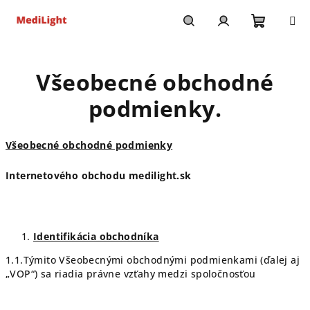
Prejsť
na
obsah
Nákupn
Hľadať
Prihlásenie
Všeobecné obchodné
košík
podmienky.
Všeobecné obchodné podmienky
Internetového obchodu
medilight.sk
Identifikácia obchodníka
1.1.Týmito Všeobecnými obchodnými podmienkami (ďalej aj
„VOP“) sa riadia právne vzťahy medzi spoločnosťou