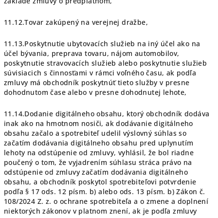
základe zmluvy o predplatnom,
11.12.Tovar zakúpený na verejnej dražbe,
11.13.Poskytnutie ubytovacích služieb na iný účel ako na
účel bývania, preprava tovaru, nájom automobilov,
poskytnutie stravovacích služieb alebo poskytnutie služieb
súvisiacich s činnosťami v rámci voľného času, ak podľa
zmluvy má obchodník poskytnúť tieto služby v presne
dohodnutom čase alebo v presne dohodnutej lehote,
11.14.Dodanie digitálneho obsahu, ktorý obchodník dodáva
inak ako na hmotnom nosiči, ak dodávanie digitálneho
obsahu začalo a spotrebiteľ udelil výslovný súhlas so
začatím dodávania digitálneho obsahu pred uplynutím
lehoty na odstúpenie od zmluvy, vyhlásil, že bol riadne
poučený o tom, že vyjadrením súhlasu stráca právo na
odstúpenie od zmluvy začatím dodávania digitálneho
obsahu, a obchodník poskytol spotrebiteľovi potvrdenie
podľa § 17 ods. 12 písm. b) alebo ods. 13 písm. b) Zákon č.
108/2024 Z. z. o ochrane spotrebiteľa a o zmene a doplnení
niektorých zákonov v platnom znení, ak je podľa zmluvy