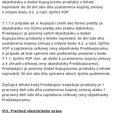
objednávku a dodať Kupujúcemu produkty v lehote
najneskôr do 30 dní odo dňa uzatvorenia kúpnej zmluvy
v zmysle bodu 4.2. a násl. týchto VOP.
7.1.1.V prípade ak si Kupujúci zvolil ako formu platby za
objednávku inú formu platby ako platba dobierkou,
Predávajúci je povinný splniť objednávku a dodať
Kupujúcemu produkty v lehote najneskôr 30 dní odo dňa
uzatvorenia kúpnej zmluvy v zmysle bodu 4.2. a násl. týchto
VOP a zaplatenia celkovej ceny objednávky Predávajúcemu.
V prípade ak boli splnené obe podmienky uvedené v bode
7.1.1. týchto VOP
(tzn. ak došlo k uzatvoreniu kúpnej zmluvy
a k úhrade celkovej ceny objednávky Predávajúcemu
),
Predávajúci je povinný dodať Kupujúcemu produkty v lehote
najneskôr 30 dní odo dňa splnenia oboch týchto podmienok.
Zvyčajná lehota kedy Predávajúci expeduje produkty je 1
pracovný deň odo dňa uzatvorenia kúpnej zmluvy alebo 1
pracovný deň odo dňa zaplatenia celkovej ceny objednávky
Predávajúcemu.
VIII. Prechod vlastníckeho práva