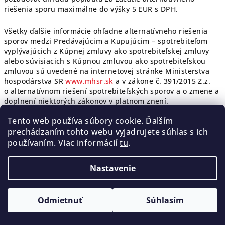
riešenia sporu maximálne do výšky 5 EUR s DPH.
Všetky ďalšie informácie ohľadne alternatívneho riešenia
sporov medzi Predávajúcim a Kupujúcim – spotrebiteľom
vyplývajúcich z Kúpnej zmluvy ako spotrebiteľskej zmluvy
alebo súvisiacich s Kúpnou zmluvou ako spotrebiteľskou
zmluvou sú uvedené na internetovej stránke Ministerstva
hospodárstva SR
www.mhsr.sk
a v zákone č. 391/2015 Z.z.
o alternatívnom riešení spotrebiteľských sporov a o zmene a
doplnení niektorých zákonov v platnom znení.
Tento web používa súbory cookie. Ďalším
prechádzaním tohto webu vyjadrujete súhlas s ich
používaním. Viac informácií
tu
.
XVII. Doplňujúce ustanovenia
Nastavenie
17.1.Predávajúci neuzatvorí kúpnu zmluvu ani nevykoná
predaj, sprostredkovanie, alebo dodanie alkoholických
Odmietnuť
Súhlasím
nápojov /výrobkov/, tabakových výrobkov a ďalších výrobkov
osobám (Kupujúcim), ktoré v momente uzatvorenia kúpno-