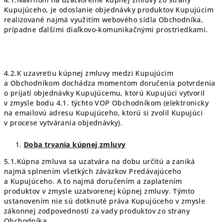
Kupujúceho, je odoslanie objednávky produktov Kupujúcim
realizované najmä využitím webového sídla Obchodníka,
prípadne ďalšími diaľkovo-komunikačnými prostriedkami.
4.2.K uzavretiu kúpnej zmluvy medzi Kupujúcim
a Obchodníkom dochádza momentom doručenia potvrdenia
o prijatí objednávky Kupujúcemu, ktorú Kupujúci vytvoril
v zmysle bodu 4.1. týchto VOP Obchodníkom (elektronicky
na emailovú adresu Kupujúceho, ktorú si zvolil Kupujúci
v procese vytvárania objednávky).
Doba trvania kúpnej zmluvy
5.1.Kúpna zmluva sa uzatvára na dobu určitú a zaniká
najmä splnením všetkých záväzkov Predávajúceho
a Kupujúceho. A to najmä doručením a zaplatením
produktov v zmysle uzatvorenej kúpnej zmluvy. Týmto
ustanovením nie sú dotknuté práva Kupujúceho v zmysle
zákonnej zodpovednosti za vady produktov zo strany
Obchodníka.