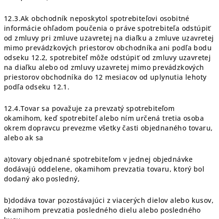
12.3.Ak obchodník neposkytol spotrebiteľovi osobitné
informácie ohľadom poučenia o práve spotrebiteľa odstúpiť
od zmluvy pri zmluve uzavretej na diaľku a zmluve uzavretej
mimo prevádzkových priestorov obchodníka ani podľa bodu
odseku 12.2, spotrebiteľ môže odstúpiť od zmluvy uzavretej
na diaľku alebo od zmluvy uzavretej mimo prevádzkových
priestorov obchodníka do 12 mesiacov od uplynutia lehoty
podľa odseku 12.1.
12.4.Tovar sa považuje za prevzatý spotrebiteľom
okamihom, keď spotrebiteľ alebo ním určená tretia osoba
okrem dopravcu prevezme všetky časti objednaného tovaru,
alebo ak sa
a)tovary objednané spotrebiteľom v jednej objednávke
dodávajú oddelene, okamihom prevzatia tovaru, ktorý bol
dodaný ako posledný,
b)dodáva tovar pozostávajúci z viacerých dielov alebo kusov,
okamihom prevzatia posledného dielu alebo posledného