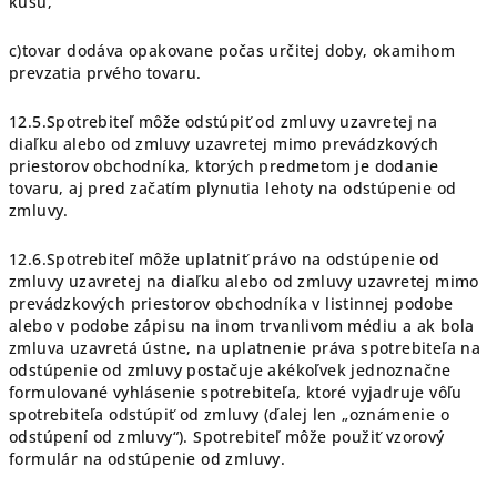
kusu,
c)tovar dodáva opakovane počas určitej doby, okamihom
prevzatia prvého tovaru.
12.5.Spotrebiteľ môže odstúpiť od zmluvy uzavretej na
diaľku alebo od zmluvy uzavretej mimo prevádzkových
priestorov obchodníka, ktorých predmetom je dodanie
tovaru, aj pred začatím plynutia lehoty na odstúpenie od
zmluvy.
12.6.Spotrebiteľ môže uplatniť právo na odstúpenie od
zmluvy uzavretej na diaľku alebo od zmluvy uzavretej mimo
prevádzkových priestorov obchodníka v listinnej podobe
alebo v podobe zápisu na inom trvanlivom médiu a ak bola
zmluva uzavretá ústne, na uplatnenie práva spotrebiteľa na
odstúpenie od zmluvy postačuje akékoľvek jednoznačne
formulované vyhlásenie spotrebiteľa, ktoré vyjadruje vôľu
spotrebiteľa odstúpiť od zmluvy (ďalej len „oznámenie o
odstúpení od zmluvy“). Spotrebiteľ môže použiť vzorový
formulár na odstúpenie od zmluvy.