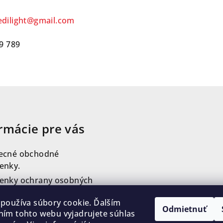
dilight@gmail.com
9 789
rmácie pre vás
ecné obchodné
enky.
enky ochrany osobných
v
používa súbory cookie. Ďalším
kty
Odmietnuť
ím tohto webu vyjadrujete súhlas
mačný poriadok