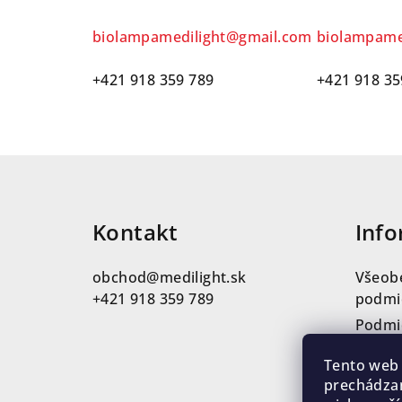
biolampamedilight@gmail.com
biolampame
+421 918 359 789
+421 918 35
Z
á
Kontakt
Info
p
ä
obchod
@
medilight.sk
Všeob
t
+421 918 359 789
podmi
Podmi
i
údajo
Tento web 
e
Konta
prechádzan
Rekla