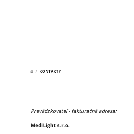
Prejsť
na
obsah
/
KONTAKTY
DOMOV
Prevádzkovateľ - fakturačná adresa:
MediLight s.r.o.