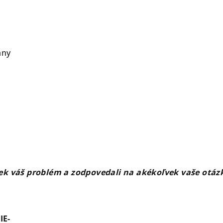
rany
vek váš problém a zodpovedali na akékoľvek vaše otáz
IE-