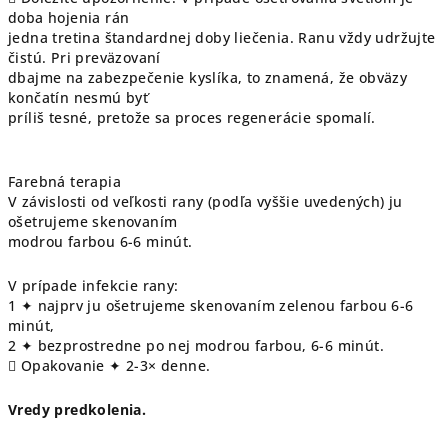
doba hojenia rán
jedna tretina štandardnej doby liečenia. Ranu vždy udržujte
čistú. Pri preväzovaní
dbajme na zabezpečenie kyslíka, to znamená, že obväzy
končatín nesmú byť
príliš tesné, pretože sa proces regenerácie spomalí.
Farebná terapia
V závislosti od veľkosti rany (podľa vyššie uvedených) ju
ošetrujeme skenovaním
modrou farbou 6-6 minút.
V prípade infekcie rany:
1 ✦ najprv ju ošetrujeme skenovaním zelenou farbou 6-6
minút,
2 ✦ bezprostredne po nej modrou farbou, 6-6 minút.
 Opakovanie ✦ 2-3× denne.
Vredy predkolenia.