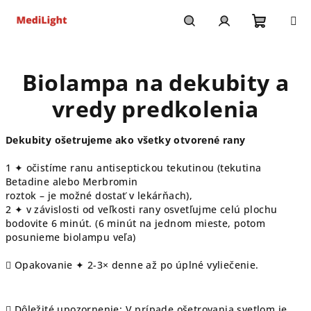
Prejsť
na
obsah
Nákupn
Hľadať
Prihlásenie
Biolampa na dekubity a
košík
vredy predkolenia
Dekubity ošetrujeme ako všetky otvorené rany
1 ✦ očistíme ranu antiseptickou tekutinou (tekutina
Betadine alebo Merbromin
roztok – je možné dostať v lekárňach),
2 ✦ v závislosti od veľkosti rany osvetľujme celú plochu
bodovite 6 minút. (6 minút na jednom mieste, potom
posunieme biolampu veľa)
 Opakovanie ✦ 2-3× denne až po úplné vyliečenie.
 Dôležité upozornenie: V prípade ošetrovania svetlom je