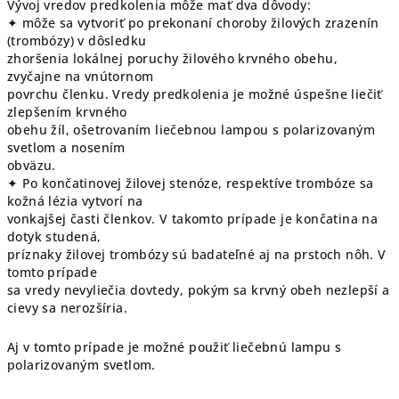
Vývoj vredov predkolenia môže mať dva dôvody:
✦ môže sa vytvoriť po prekonaní choroby žilových zrazenín
(trombózy) v dôsledku
zhoršenia lokálnej poruchy žilového krvného obehu,
zvyčajne na vnútornom
povrchu členku. Vredy predkolenia je možné úspešne liečiť
zlepšením krvného
obehu žíl, ošetrovaním liečebnou lampou s polarizovaným
svetlom a nosením
obväzu.
✦ Po končatinovej žilovej stenóze, respektíve trombóze sa
kožná lézia vytvorí na
vonkajšej časti členkov. V takomto prípade je končatina na
dotyk studená,
príznaky žilovej trombózy sú badateľné aj na prstoch nôh. V
tomto prípade
sa vredy nevyliečia dovtedy, pokým sa krvný obeh nezlepší a
cievy sa nerozšíria.
Aj v tomto prípade je možné použiť liečebnú lampu s
polarizovaným svetlom.