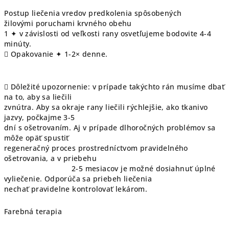
Postup liečenia vredov predkolenia spôsobených
žilovými poruchami krvného obehu
1 ✦ v závislosti od veľkosti rany osvetľujeme bodovite 4-4
minúty.
 Opakovanie ✦ 1-2× denne.
 Dôležité upozornenie: v prípade takýchto rán musíme dbať
na to, aby sa liečili
zvnútra. Aby sa okraje rany liečili rýchlejšie, ako tkanivo
jazvy, počkajme 3-5
dní s ošetrovaním. Aj v prípade dlhoročných problémov sa
môže opäť spustiť
regeneračný proces prostredníctvom pravidelného
ošetrovania, a v priebehu
2-5 mesiacov je možné dosiahnuť úplné
vyliečenie. Odporúča sa priebeh liečenia
nechať pravidelne kontrolovať lekárom.
Farebná terapia