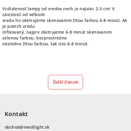
Vzdialenosť lampy od vredov nech je najviac 2-3 cm! V
závislosti od veľkosti
vredu ho ošetrujeme skenovaním žltou farbou 6-8 minút. Ak
je povrch vredu
infikovaný, najprv ošetrujeme 6-8 minút skenovaním
zelenou farbou, bezprostredne
následne žltou farbou, tak isto 6-8 minút.
Ďalší článok
Z
á
p
Kontakt
ä
obchod
@
medilight.sk
t