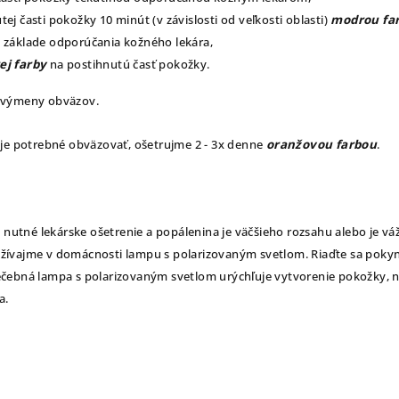
ej časti pokožky 10 minút (v závislosti od veľkosti oblasti)
modrou fa
 základe odporúčania kožného lekára,
ej farby
na postihnutú časť pokožky.
 výmeny obväzov.
 je potrebné obväzovať, ošetrujme 2 - 3x denne
oranžovou farbou
.
e nutné lekárske ošetrenie a popálenina je väčšieho rozsahu alebo je vá
ívajme v domácnosti lampu s polarizovaným svetlom. Riaďte sa pokynm
čebná lampa s polarizovaným svetlom urýchľuje vytvorenie pokožky, 
a.