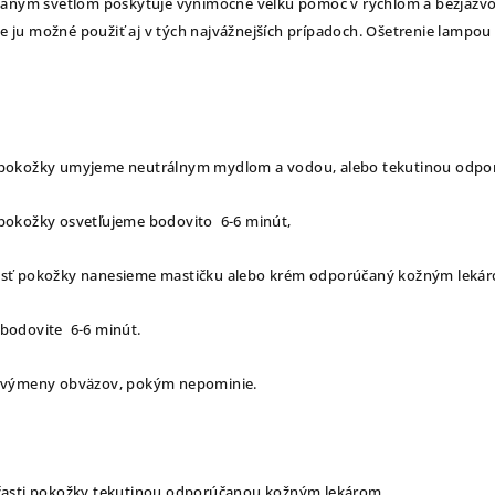
vaným svetlom poskytuje výnimočne veľkú pomoc v rýchlom a bezjazvov
 je ju možné použiť aj v tých najvážnejších prípadoch. Ošetrenie lamp
 pokožky umyjeme neutrálnym mydlom a vodou, alebo tekutinou odp
pokožky osvetľujeme bodovito 6-6 minút,
asť pokožky nanesieme mastičku alebo krém odporúčaný kožným leká
bodovite 6-6 minút.
 výmeny obväzov, pokým nepominie.
 časti pokožky tekutinou odporúčanou kožným lekárom,