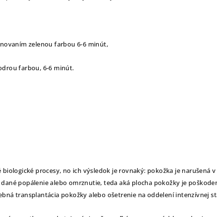
kenovaním zelenou farbou 6-6 minút,
odrou farbou, 6-6 minút.
biologické procesy, no ich výsledok je rovnaký: pokožka je narušená v r
 dané popálenie alebo omrznutie, teda aká plocha pokožky je poškode
bná transplantácia pokožky alebo ošetrenie na oddelení intenzívnej star