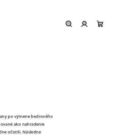
Hľadať
Prihlásenie
Nákupný
košík
e rany po výmene bedrového
finované ako nahradenie
ne očistili. Následne