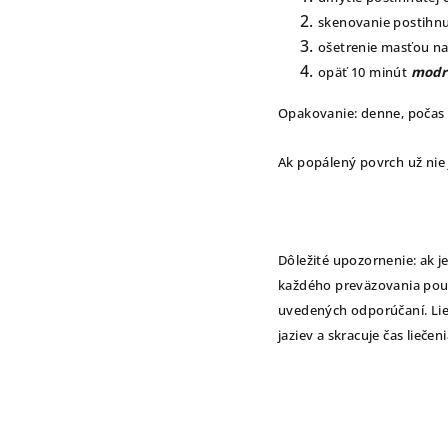
skenovanie postihnut
ošetrenie masťou na
opäť 10 minút
modr
Opakovanie: denne, počas
Ak popálený povrch už nie
Dôležité upozornenie: ak j
každého preväzovania použ
uvedených odporúčaní. Lie
jaziev a skracuje čas liečeni