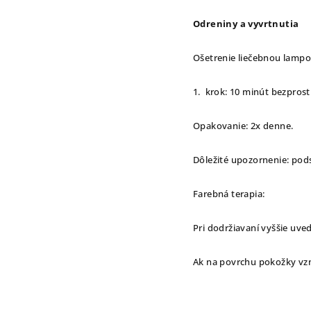
Odreniny a vyvrtnutia
Ošetrenie liečebnou lampo
1. krok: 10 minút bezpros
Opakovanie: 2x denne.
Dôležité upozornenie: podst
Farebná terapia:
Pri dodržiavaní vyššie uv
Ak na povrchu pokožky vzn