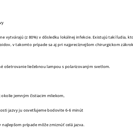
vy
e vytvárajú (z 80%) v dôsledku lokálnej infekcie. Existujú takí ľudia, kt
loidov, v takomto prípade sa aj pri najprecíznejšom chirurgickom zákro
dné ošetrovanie liečebnou lampou s polarizovaným svetlom.
ej okolie jemným čistiacim mliekom,
ľkosti jazvy ju osvetľujeme bodovite 6-6 minút
v najlepšom prípade môže zmiznúť celá jazva.