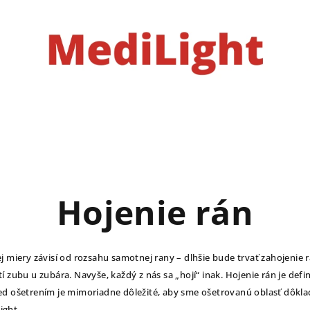
Hojenie rán
ej miery závisí od rozsahu samotnej rany – dlhšie bude trvať zahojeni
í zubu u zubára. Navyše, každý z nás sa „hojí“ inak. Hojenie rán je de
d ošetrením je mimoriadne dôležité, aby sme ošetrovanú oblasť dôklad
ight.