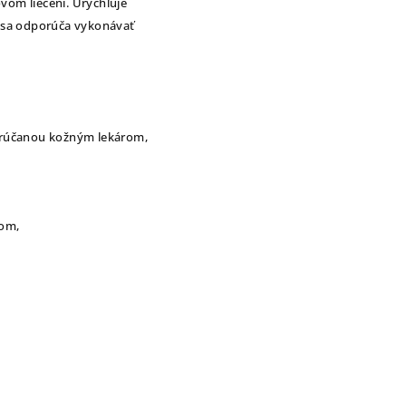
om liečení. Urýchľuje
ou sa odporúča vykonávať
orúčanou kožným lekárom,
rom,