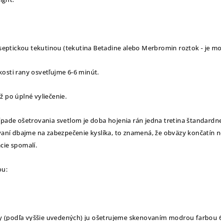
iseptickou tekutinou (tekutina Betadine alebo Merbromin roztok - je mo
ľkosti rany osvetľujme 6-6 minút.
ž po úplné vyliečenie.
ípade ošetrovania svetlom je doba hojenia rán jedna tretina štandardne
ovaní dbajme na zabezpečenie kyslíka, to znamená, že obväzy končatín n
cie spomalí.
ou:
any (podľa vyššie uvedených) ju ošetrujeme skenovaním modrou farbou 