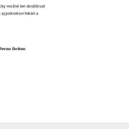
icky možné len skrášľovať
 aj pokrokoví lekári a
žovou farbou
.