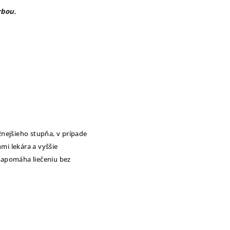
rbou
,
žnejšieho stupňa, v prípade
i lekára a vyššie
napomáha liečeniu bez