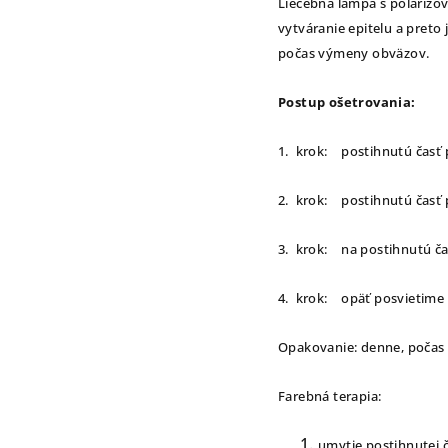
Liečebná lampa s polarizo
vytváranie epitelu a preto
počas výmeny obväzov.
Postup ošetrovania:
1. krok: postihnutú časť
2. krok: postihnutú časť 
3. krok: na postihnutú č
4. krok: opäť posvietime 
Opakovanie: denne, počas
Farebná terapia:
umytie postihnutej