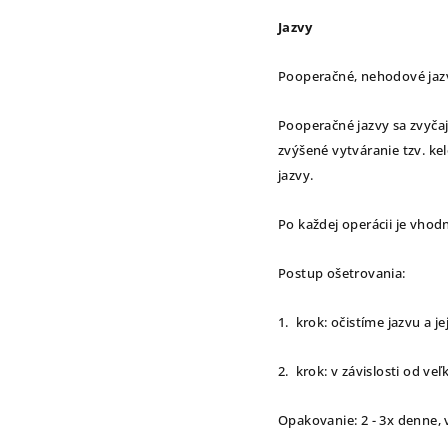
Jazvy
Pooperačné, nehodové jaz
Pooperačné jazvy sa zvyčajn
zvýšené vytváranie tzv. ke
jazvy.
Po každej operácii je vho
Postup ošetrovania:
1. krok: očistíme jazvu a j
2. krok: v závislosti od ve
Opakovanie: 2 - 3x denne, 