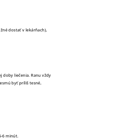
žné dostať v lekárňach),
j doby liečenia. Ranu vždy
esmú byť príliš tesné,
6-6 minút.