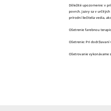
Dôležité upozornenie: v pr
povrch. Jazvy sa v určitýc
prírodní liečitelia vedia, 
Ošetrenie farebnou terapi
Ošetrenie: Pri dodržiavaní
Ošetrovanie vykonávame s
Z