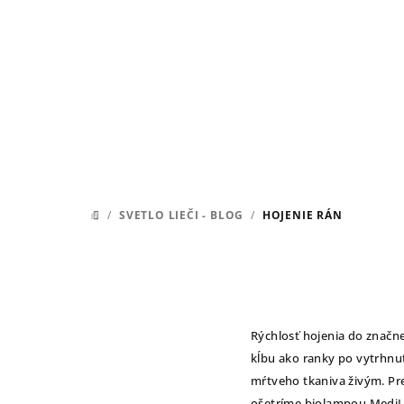
Prejsť
na
obsah
/
SVETLO LIEČI - BLOG
/
HOJENIE RÁN
DOMOV
Rýchlosť hojenia do značn
kĺbu ako ranky po vytrhnut
mŕtveho tkaniva živým. Pre
ošetríme biolampou MediL