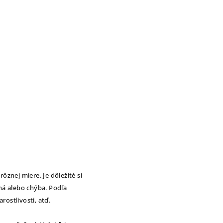
ôznej miere. Je dôležité si
ná alebo chýba. Podľa
ostlivosti, atď.