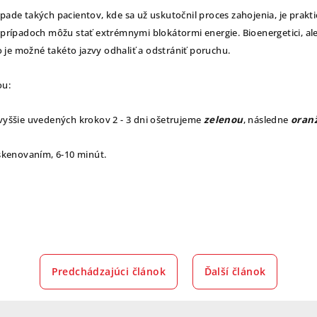
ípade takých pacientov, kde sa už uskutočnil proces zahojenia, je prakt
h prípadoch môžu stať extrémnymi blokátormi energie. Bioenergetici, ale
ako je možné takéto jazvy odhaliť a odstrániť poruchu.
ou:
 vyššie uvedených krokov 2 - 3 dni ošetrujeme
zelenou
, následne
oran
kenovaním, 6-10 minút.
Predchádzajúci článok
Ďalší článok