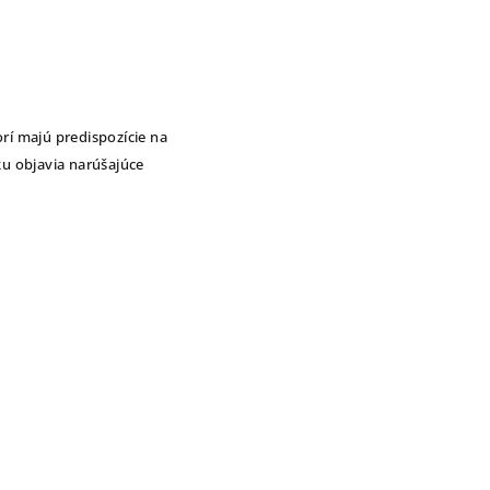
orí majú predispozície na
ku objavia narúšajúce