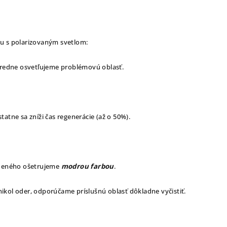
u s polarizovaným svetlom:
tredne osvetľujeme problémovú oblasť.
atne sa zníži čas regenerácie (až o 50%).
edeného ošetrujeme
modrou farbou
.
ikol oder, odporúčame príslušnú oblasť dôkladne vyčistiť.